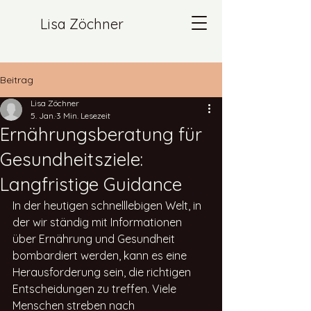
Lisa Zöchner
Beitrag
Lisa Zöchner
5. Jan.
3 Min. Lesezeit
Ernährungsberatung für
Gesundheitsziele:
Langfristige Guidance
In der heutigen schnelllebigen Welt, in 
der wir ständig mit Informationen 
über Ernährung und Gesundheit 
bombardiert werden, kann es eine 
Herausforderung sein, die richtigen 
Entscheidungen zu treffen. Viele 
Menschen streben nach 