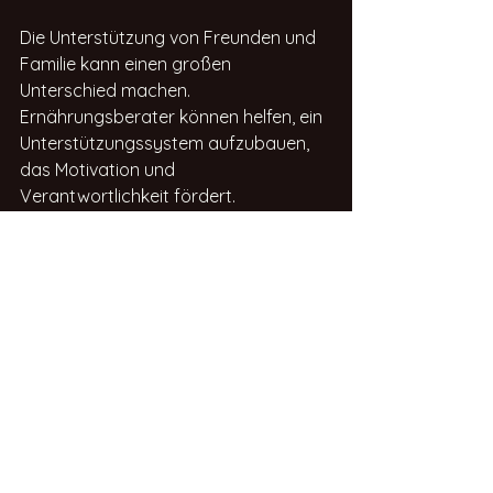
Die Unterstützung von Freunden und 
Familie kann einen großen 
Unterschied machen. 
Ernährungsberater können helfen, ein 
Unterstützungssystem aufzubauen, 
das Motivation und 
Verantwortlichkeit fördert.
Regelmäßige Überprüfung 
der Fortschritte
Es ist wichtig, regelmäßig die eigenen 
Fortschritte zu überprüfen. Dies kann 
durch Gewichtskontrolle, Messungen 
oder einfach durch das Festhalten an 
Zielen geschehen. Ein 
Ernährungsberater kann dabei helfen, 