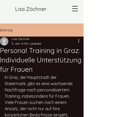
Lisa Zöchner
Beitrag
Lisa Zöchner
5. Jan.
4 Min. Lesezeit
Personal Training in Graz:
Individuelle Unterstützung
für Frauen
In Graz, die Hauptstadt der 
Steiermark, gibt es eine wachsende 
Nachfrage nach personalisiertem 
Training, insbesondere für Frauen. 
Viele Frauen suchen nach einem 
Ansatz, der nicht nur auf ihre 
körperlichen Bedürfnisse eingeht, 